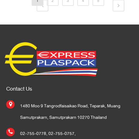
1
2
3
4
5
Contact Us
1480 Moo 9 Tangrodfaisaikao Road, Teparak, Muang
Samutprakarn, Samutprakarn 10270 Thailand
02-755-0778
,
02-755-0757
,