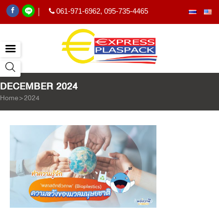
061-971-6962
,
095-735-4465
|
DECEMBER 2024
Home
>
2024