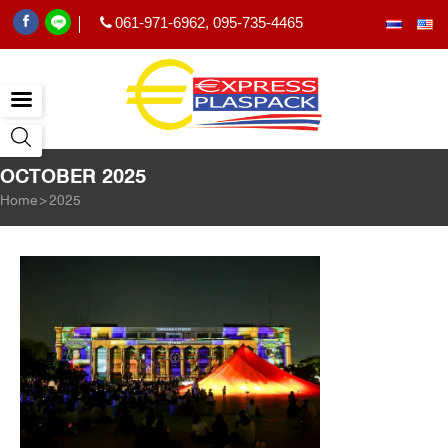
061-971-6962
,
095-735-4465
|
OCTOBER 2025
Home
>
2025