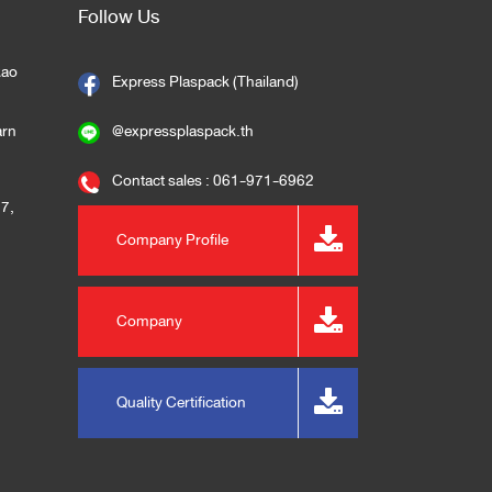
Follow Us
kao
Express Plaspack (Thailand)
arn
@expressplaspack.th
Contact sales : 061-971-6962
57
,
Company Profile
Company
m
Presentation
Quality Certification