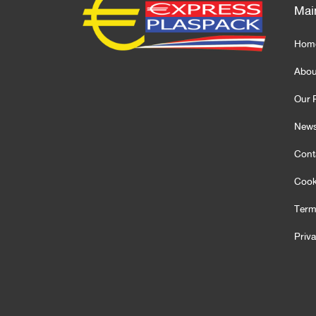
Mai
Hom
Abou
Our 
News
Cont
Cook
Term
Priv