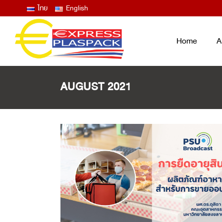
ไทย
English
Home
A
AUGUST 2021
LID FILM – EASY PEEL ANTIFOG
ฟิล์มซีลปิดฝาถาด และแก้ว ลอกง่าย ไม่
ขึ้นฝ้าไอน้ำ
THERMOFORMING FILM
ฟิล์มบน ฟิล์มล่าง สำหรับงานเทอร์โม
ฟอร์ม
LAMINATED BAG / POUCH /
RETORT
ถุงพลาสติกสุญญากาศ ซองก้นตั้ง ซอง
RETORT