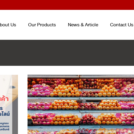
bout Us
Our Products
News & Article
Contact Us
TRAY AND BOX FOR FOOD
ENTERPACK
TM
ชุดบรรจุภัณฑ์ถนอม
CONTAINER
อาหาร ENTERPACKTM
TM
(จากปร
ถาดและกล่องสำหรับบรรจุอาหาร
เกาหลี) PACKAGING SET (KOREA
PLASTIC CUP AND BOWL FOR
SMART PACK
TM
PACKAGING SE
BEVERAGE
ชุดบรรจุภัณฑ์ถนอมอาหาร SMART
แก้วและชามสำหรับบรรจุเครื่องดื่ม
PACK
TM
PET/PP SHEET ROLL
ม้วนพลาสติกวัสดุ PET และ PP