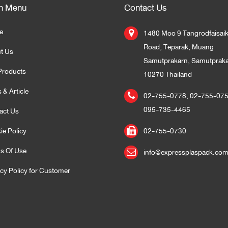
n Menu
Contact Us
e
1480 Moo 9 Tangrodfaisai
Road, Teparak, Muang
t Us
Samutprakarn, Samutprak
Products
10270 Thailand
 & Article
02-755-0778
,
02-755-07
095-735-4465
act Us
ie Policy
02-755-0730
s Of Use
info@expressplaspack.co
acy Policy for Customer