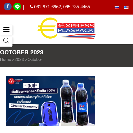
061-971-6962
,
095-735-4465
|
OCTOBER 2023
Home
>
2023
>
October