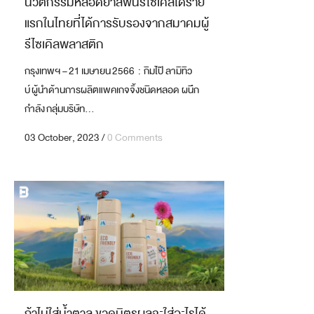
นวัตกรรมหลอดยาสีฟันรีไซเคิลได้ราย
แรกในไทยที่ได้การรับรองจากสมาคมผู้
รีไซเคิลพลาสติก
กรุงเทพฯ – 21 เมษายน 2566 : กิมไป๊ ลามิทิว
บ์ ผู้นำด้านการผลิตแพคเกจจิ้งชนิดหลอด ผนึก
กำลัง กลุ่มบริษัท...
03 October, 2023
/
0 Comments
ถ้าไม่ใส่น้ำตาล ขวดมิตรผลจะใส่อะไรได้