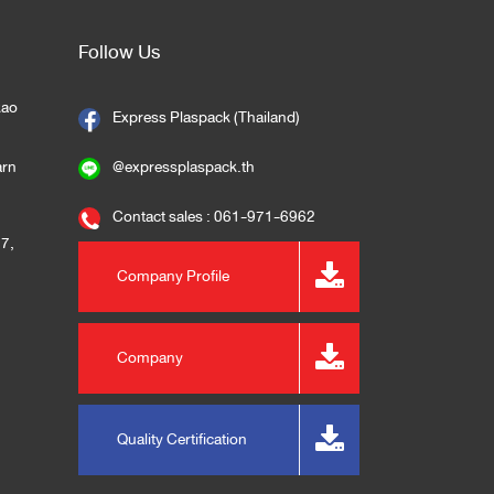
Follow Us
kao
Express Plaspack (Thailand)
arn
@expressplaspack.th
Contact sales : 061-971-6962
57
,
Company Profile
Company
m
Presentation
Quality Certification