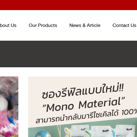
bout Us
Our Products
News & Article
Contact Us
TRAY AND BOX FOR FOOD
ENTERPACK
TM
ชุดบรรจุภัณฑ์ถนอม
CONTAINER
อาหาร ENTERPACKTM
TM
(จากปร
ถาดและกล่องสำหรับบรรจุอาหาร
เกาหลี) PACKAGING SET (KOREA
PLASTIC CUP AND BOWL FOR
SMART PACK
TM
PACKAGING SE
BEVERAGE
ชุดบรรจุภัณฑ์ถนอมอาหาร SMART
แก้วและชามสำหรับบรรจุเครื่องดื่ม
PACK
TM
PET/PP SHEET ROLL
ม้วนพลาสติกวัสดุ PET และ PP