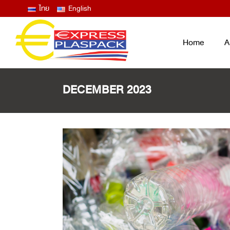
ไทย
English
Home
A
DECEMBER 2023
LID FILM – EASY PEEL ANTIFOG
ฟิล์มซีลปิดฝาถาด และแก้ว ลอกง่าย ไม่
ขึ้นฝ้าไอน้ำ
THERMOFORMING FILM
ฟิล์มบน ฟิล์มล่าง สำหรับงานเทอร์โม
ฟอร์ม
LAMINATED BAG / POUCH /
RETORT
ถุงพลาสติกสุญญากาศ ซองก้นตั้ง ซอง
RETORT