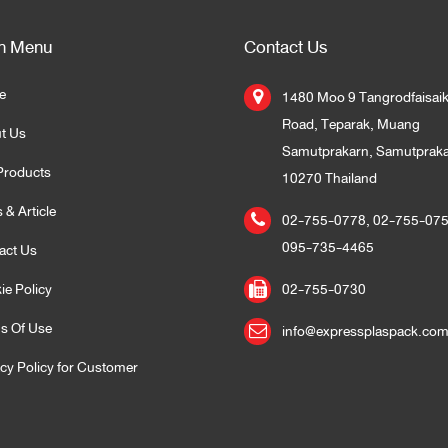
n Menu
Contact Us
e
1480 Moo 9 Tangrodfaisai
Road, Teparak, Muang
t Us
Samutprakarn, Samutprak
Products
10270 Thailand
 & Article
02-755-0778
,
02-755-07
095-735-4465
act Us
ie Policy
02-755-0730
s Of Use
info@expressplaspack.co
acy Policy for Customer