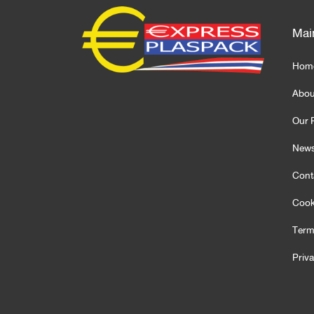
Mai
Hom
Abou
Our 
News
Cont
Cook
Term
Priv