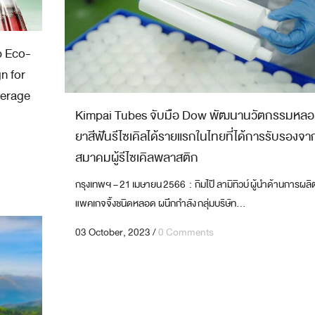
p Eco-
n for
verage
Kimpai Tubes จับมือ Dow พัฒนานวัตกรรมหล
ยาสีฟันรีไซเคิลได้รายแรกในไทยที่ได้การรับรองจา
สมาคมผู้รีไซเคิลพลาสติก
กรุงเทพฯ – 21 เมษายน 2566 : กิมไป๊ ลามิทิวบ์ ผู้นำด้านการผลิ
แพคเกจจิ้งชนิดหลอด ผนึกกำลัง กลุ่มบริษัท...
03 October, 2023
/
0 Comments