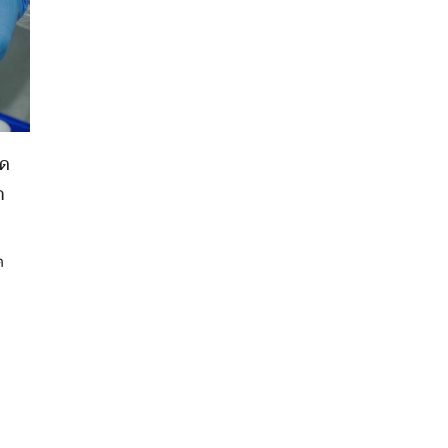
อด
ก
ต