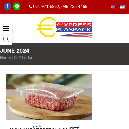
061-971-6962
,
095-735-4465
|
JUNE 2024
Home
>
2024
>
June
บรรจุภัณฑ์ใส่เนื้อสัตว์สดจาก rPET