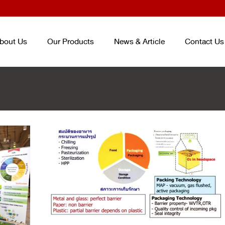
bout Us
Our Products
News & Article
Contact Us
TRAY AND BOX FOR FOOD
ENTERPACK
TM
ชุดบรรจุภัณฑ์ถนอม
CONTAINER
อาหาร ENTERPACKTM
TM
(จากปร
ถาดและกล่องสำหรับบรรจุอาหาร
เกาหลี) PACKAGING SET (KOREA
PLASTIC CUP AND BOWL FOR
SMART PACK
TM
PACKAGING SE
BEVERAGE
ชุดบรรจุภัณฑ์ถนอมอาหาร SMART
แก้วและชามสำหรับบรรจุเครื่องดื่ม
PACK
TM
PET/PP SHEET ROLL
ม้วนพลาสติกวัสดุ PET และ PP