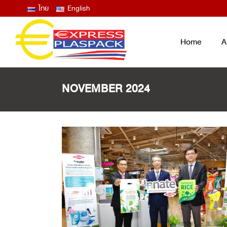
ไทย
English
Home
A
NOVEMBER 2024
LID FILM – EASY PEEL ANTIFOG
ฟิล์มซีลปิดฝาถาด และแก้ว ลอกง่าย ไม่
ขึ้นฝ้าไอน้ำ
THERMOFORMING FILM
ฟิล์มบน ฟิล์มล่าง สำหรับงานเทอร์โม
ฟอร์ม
LAMINATED BAG / POUCH /
RETORT
ถุงพลาสติกสุญญากาศ ซองก้นตั้ง ซอง
RETORT