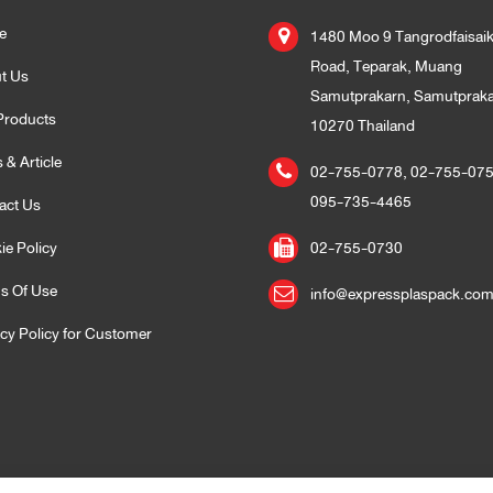
e
1480 Moo 9 Tangrodfaisai
Road, Teparak, Muang
t Us
Samutprakarn, Samutprak
Products
10270 Thailand
 & Article
02-755-0778
,
02-755-07
095-735-4465
act Us
ie Policy
02-755-0730
s Of Use
info@expressplaspack.co
acy Policy for Customer