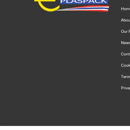
Hom
Abou
Our 
News
Cont
Cook
Term
Priv