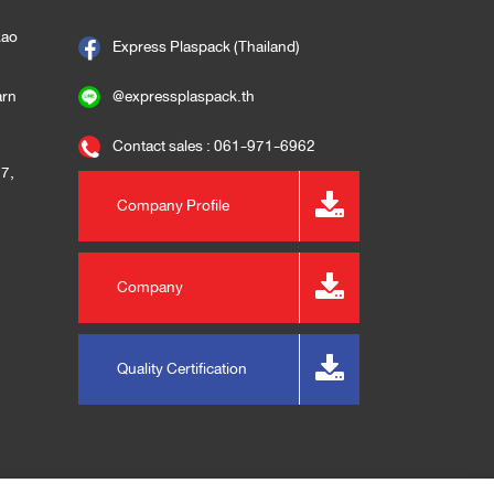
kao
Express Plaspack (Thailand)
arn
@expressplaspack.th
Contact sales : 061-971-6962
57
,
Company Profile
Company
m
Presentation
Quality Certification