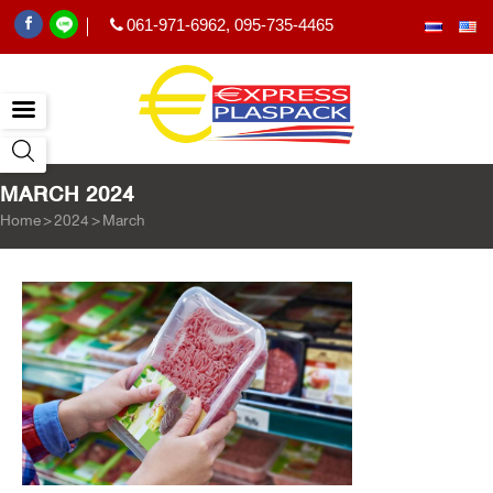
061-971-6962
,
095-735-4465
|
MARCH 2024
Home
>
2024
>
March