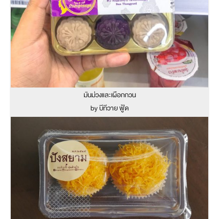
มันม่วงและเผือกกวน
by บีทีวาย ฟู้ด