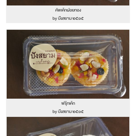
คัพเค้กฝอยทอง
by ปังสยาม ๒๕๑๕
ฟรุ้ทเค้ก
by ปังสยาม ๒๕๑๕