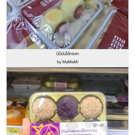
มินิบันไส้กรอก
by MaMeMi