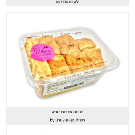
by บีทีวาย ฟู้ด
พายกรอบอัลมอนด์
by บ้านขนมคุณภัทรา