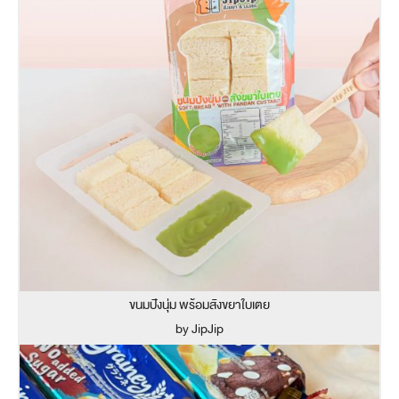
ขนมปังนุ่ม พร้อมสังขยาใบเตย
by JipJip