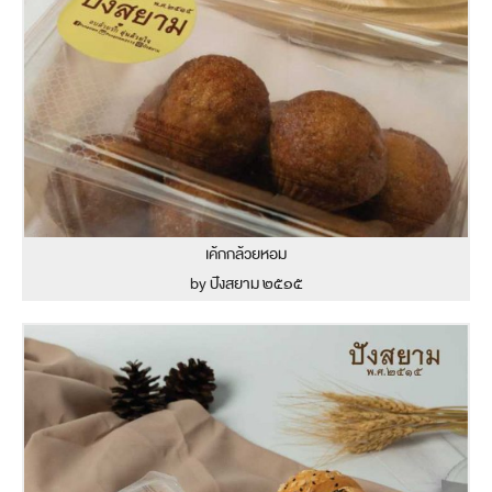
เค้กกล้วยหอม
by ปังสยาม ๒๕๑๕