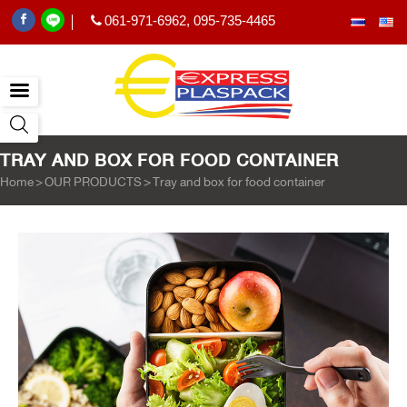
061-971-6962
,
095-735-4465
|
TRAY AND BOX FOR FOOD CONTAINER
Home
>
OUR PRODUCTS
>
Tray and box for food container