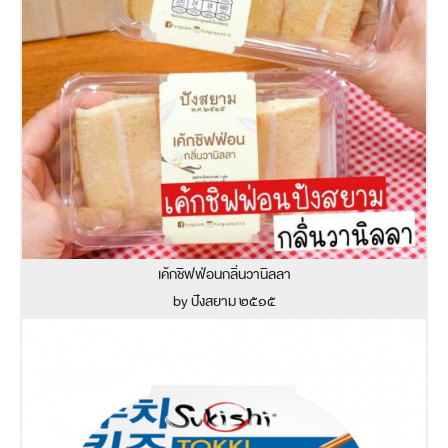
เค้กชิฟฟ่อนกลิ่นวานิลลา
by ปังสยาม ๒๕๑๕