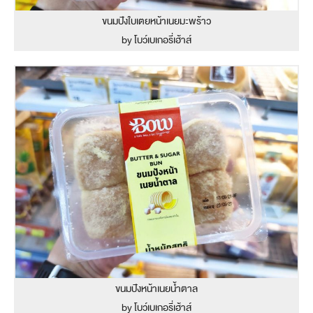
ขนมปังใบเตยหน้าเนยมะพร้าว
by โบว์เบเกอรี่เฮ้าส์
ขนมปังหน้าเนยน้ำตาล
by โบว์เบเกอรี่เฮ้าส์