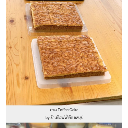
ถาด Toffee Cake
by ร้านท๊อฟฟี่เค้ก ชลบุรี