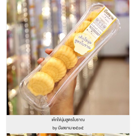
เค้กไข่นุ่มสูตรโบราณ
by ปังสยาม ๒๕๑๕