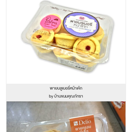
พายบลูเบอรี่หน้าเค้ก
by บ้านขนมคุณภัทรา