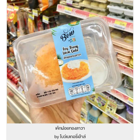
เค้กฝอยทองลาวา
by โบว์เบเกอรี่เฮ้าส์