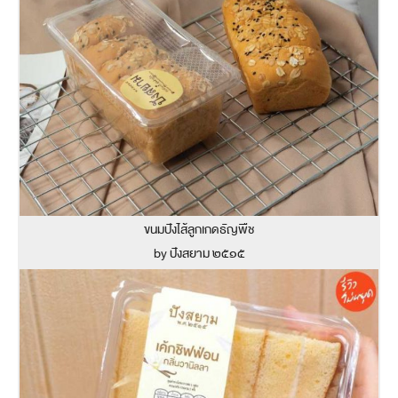
ขนมปังไส้ลูกเกดธัญพืช
by ปังสยาม ๒๕๑๕