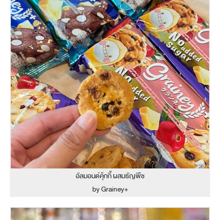
อัลมอนด์คุ้กกี้ ผสมธัญพืช
by Grainey+