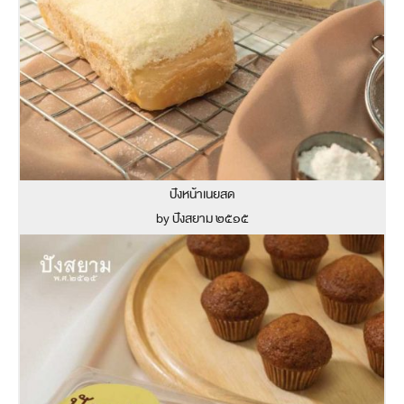
ปังหน้าเนยสด
by ปังสยาม ๒๕๑๕