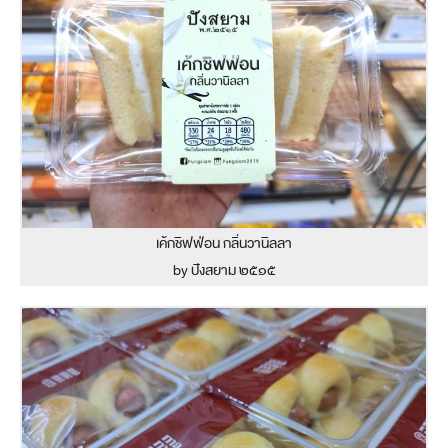
เค้กชิฟฟ่อน กลิ่นวานิลลา
by ปังสยาม ๒๕๑๕