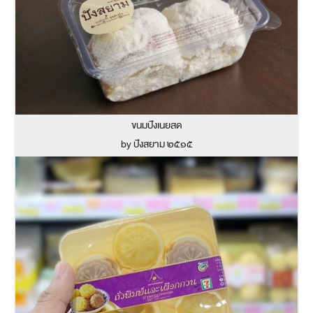
ขนมปังเนยสด
by ปังสยาม ๒๕๑๕