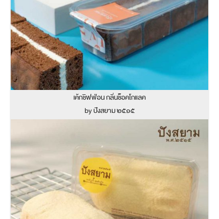
เค้กชิฟฟ่อน กลิ่นช็อคโกแลค
by ปังสยาม ๒๕๑๕