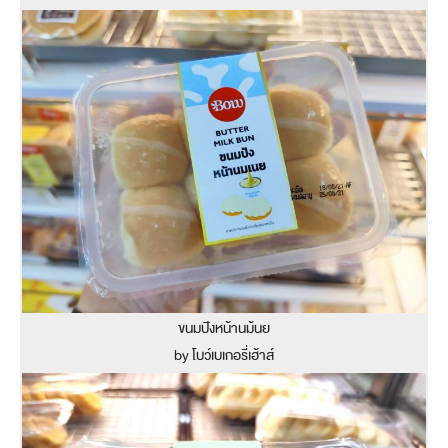
ขนมปังหน้านม้นย
by โบว์เบเกอรี่เฮ้าส์