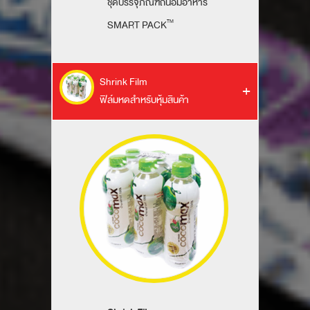
ชุดบรรจุภัณฑ์ถนอมอาหาร
SMART PACK
TM
Shrink Film
ฟิล์มหดสำหรับหุ้มสินค้า