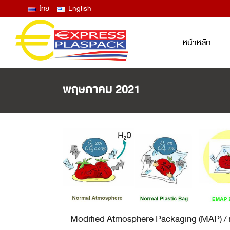
ไทย
English
หน้าหลัก
พฤษภาคม 2021
LID FILM – EASY PEEL ANTIFOG
ฟิล์มซีลปิดฝาถาด และแก้ว ลอกง่าย ไม่
ขึ้นฝ้าไอน้ำ
THERMOFORMING FILM
ฟิล์มบน ฟิล์มล่าง สำหรับงานเทอร์โม
ฟอร์ม
LAMINATED BAG / POUCH /
RETORT
ถุงพลาสติกสุญญากาศ ซองก้นตั้ง ซอง
Modified Atmosphere Packaging (MAP) /
RETORT