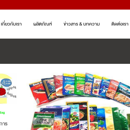
เกี่ยวกับเรา
ผลิตภัณฑ์
ข่าวสาร & บทความ
ติดต่อเรา
TRAY AND BOX FOR FOOD
ENTERPACK
TM
PACKAGING SET
CONTAINER
(KOREA)
ถาดและกล่องสำหรับบรรจุอาหาร
ชุดบรรจุภัณฑ์ถนอมอาหาร
ENTERPACK
TM
PLASTIC CUP AND BOWL FOR
BEVERAGE
SMART PACK
TM
PACKAGING SE
แก้วและชามสำหรับบรรจุเครื่องดื่ม
ชุดบรรจุภัณฑ์ถนอมอาหาร SMART
PACK
TM
PET/PP SHEET ROLL
ม้วนพลาสติกวัสดุ PET และ PP
 การ