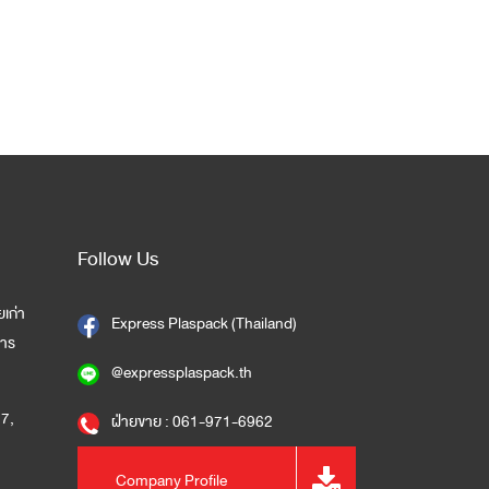
Follow Us
เก่า
Express Plaspack (Thailand)
การ
@expressplaspack.th
57
,
ฝ่ายขาย : 061-971-6962
Company Profile