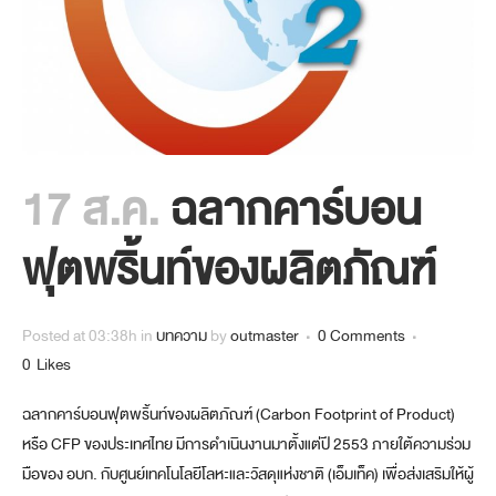
17 ส.ค.
ฉลากคาร์บอน
ฟุตพริ้นท์ของผลิตภัณฑ์
Posted at 03:38h
in
บทความ
by
outmaster
0 Comments
0
Likes
ฉลากคาร์บอนฟุตพริ้นท์ของผลิตภัณฑ์ (Carbon Footprint of Product)
หรือ CFP ของประเทศไทย มีการดำเนินงานมาตั้งแต่ปี 2553 ภายใต้ความร่วม
มือของ อบก. กับศูนย์เทคโนโลยีโลหะและวัสดุแห่งชาติ (เอ็มเท็ค) เพื่อส่งเสริมให้ผู้