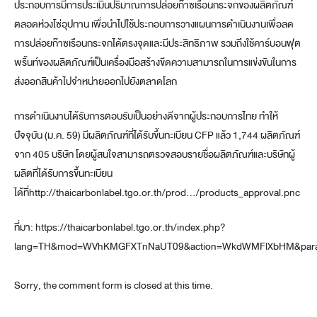
ประกอบการมีการประเมินปริมาณการปล่อยก๊าซเรือนกระจกของผลิตภัณฑ์
ตลอดห่วงโซ่อุปทาน เพื่อนำไปใช้ประกอบการวางแผนการดำเนินงานเพื่อลด
การปล่อยก๊าซเรือนกระจกได้ตรงจุดและมีประสิทธิภาพ รวมถึงใช้คาร์บอนฟุต
พริ้นท์ของผลิตภัณฑ์เป็นเครื่องมือสร้างขีดความสามารถในการแข่งขันในการ
ส่งออกสินค้าไปจำหน่ายออกไปยังตลาดโลก
การดำเนินงานได้รับการตอบรับเป็นอย่างดีจากผู้ประกอบการไทย ทำให้
ปัจจุบัน (ม.ค. 59) มีผลิตภัณฑ์ที่ได้รับขึ้นทะเบียน CFP แล้ว 1,744 ผลิตภัณฑ์
จาก 405 บริษัท โดยผู้สนใจสามารถตรวจสอบรายชื่อผลิตภัณฑ์และบริษัทผู้
ผลิตที่ได้รับการขึ้นทะเบียน
ได้ที่http://thaicarbonlabel.tgo.or.th/prod…/products_approval.pnc
ที่มา: https://thaicarbonlabel.tgo.or.th/index.php?
lang=TH&mod=WVhKMGFXTnNaUT09&action=WkdWMFlXbHM&par
Sorry, the comment form is closed at this time.