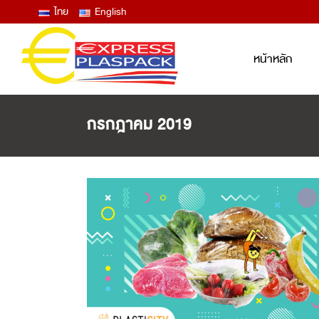
ไทย
English
หน้าหลัก
กรกฎาคม 2019
LID FILM – EASY PEEL ANTIFOG
ฟิล์มซีลปิดฝาถาด และแก้ว ลอกง่าย ไม่
ขึ้นฝ้าไอน้ำ
THERMOFORMING FILM
ฟิล์มบน ฟิล์มล่าง สำหรับงานเทอร์โม
ฟอร์ม
LAMINATED BAG / POUCH /
RETORT
ถุงพลาสติกสุญญากาศ ซองก้นตั้ง ซอง
RETORT