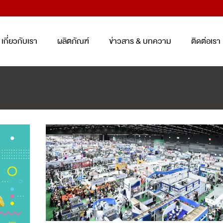
เกี่ยวกับเรา
ผลิตภัณฑ์
ข่าวสาร & บทความ
ติดต่อเรา
TRAY AND BOX FOR FOOD
ENTERPACK
TM
PACKAGING SET
CONTAINER
(KOREA)
ถาดและกล่องสำหรับบรรจุอาหาร
ชุดบรรจุภัณฑ์ถนอมอาหาร
ENTERPACK
TM
PLASTIC CUP AND BOWL FOR
BEVERAGE
SMART PACK
TM
PACKAGING SE
แก้วและชามสำหรับบรรจุเครื่องดื่ม
ชุดบรรจุภัณฑ์ถนอมอาหาร SMART
PACK
TM
PET/PP SHEET ROLL
ม้วนพลาสติกวัสดุ PET และ PP