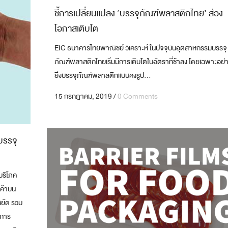
ชี้การเปลี่ยนแปลง ‘บรรจุภัณฑ์พลาสติกไทย’ ส่อง
โอกาสเติบโต
EIC ธนาคารไทยพาณิชย์ วิเคราะห์ ในปัจจุบันอุตสาหกรรมบรรจุ
ภัณฑ์พลาสติกไทยเริ่มมีการเติบโตในอัตราที่ช้าลง โดยเฉพาะอย่
ยิ่งบรรจุภัณฑ์พลาสติกแบบคงรูป...
15 กรกฎาคม, 2019
/
0 Comments
รรจุ
บริโภค
นค้าบน
หยัด รวม
งการ