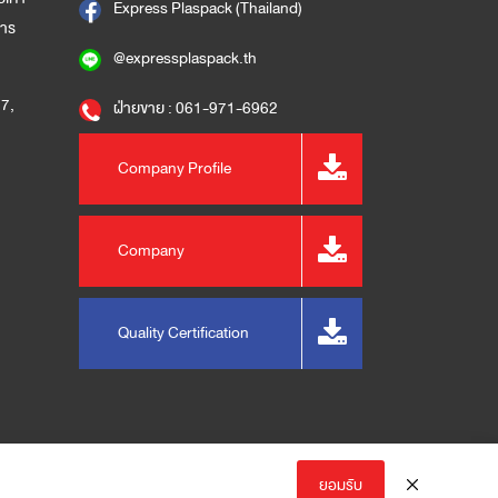
Express Plaspack (Thailand)
การ
@expressplaspack.th
57
,
ฝ่ายขาย : 061-971-6962
Company Profile
m
Company
Presentation
Quality Certification
ยอมรับ