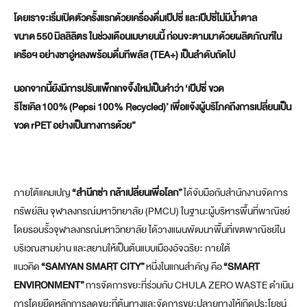
โดยเราจะเริ่มเปิดตัวครั้งแรกด้วยเครื่องดื่มเป๊ปซี่ และเป๊ปซี่ไม่มีน้ำตาล
ขนาด
550
มิลลิลิตร ในช่วงเดือนเมษายนนี้ ก่อนจะตามมาด้วยผลิตภัณฑ์ใน
เครือฯ อย่างชาอู่หลงพร้อมดื่มทีพลัส (
TEA+
) เป็นลำดับถัดไป
นอกจากนี้ยังมีการปรับแพ็กเกจจิ้งใหม่เป็นคำว่า
‘
เป๊ปซี่ ขวด
รีไซเคิล
100%
(
Pepsi 100% Recycled
)
’
เพื่อแจ้งผู้บริโภคถึงการเปลี่ยนเป็น
ขวด
rPET
อย่างเป็นทางการด้วย”
ภายใต้แคมเปญ
“สำนึกซ่า กล้าเปลี่ยนเพื่อโลก”
ได้จับมือกับสำนักงานจัดการ
ทรัพย์สิน จุฬาลงกรณ์มหาวิทยาลัย (PMCU) ในฐานะผู้บริหารพื้นที่พาณิชย์
โดยรอบรั้วจุฬาลงกรณ์มหาวิทยาลัย ได้วางแผนพัฒนาพื้นที่เขตพาณิชย์ใน
บริเวณสามย่าน และสยามให้เป็นต้นแบบเมืองอัจฉริยะ ภายใต้
แนวคิด
“SAMYAN SMART CITY”
หนึ่งในแกนสำคัญ คือ
“SMART
ENVIRONMENT”
การจัดการขยะที่ร่วมกับ CHULA ZERO WASTE ดำเนิน
การโดยยึดหลักการลดขยะที่ต้นทางและจัดการขยะปลายทางให้เกิดประโยชน์