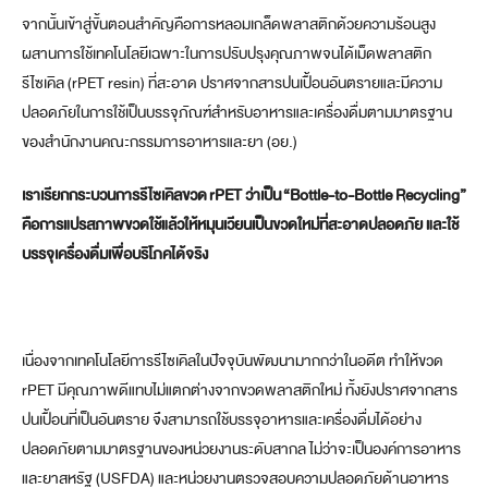
จากนั้นเข้าสู่ขั้นตอนสำคัญคือการหลอมเกล็ดพลาสติกด้วยความร้อนสูง
ผสานการใช้เทคโนโลยีเฉพาะในการปรับปรุงคุณภาพจนได้เม็ดพลาสติก
รีไซเคิล (rPET resin) ที่สะอาด ปราศจากสารปนเปื้อนอันตรายและมีความ
ปลอดภัยในการใช้เป็นบรรจุภัณฑ์สำหรับอาหารและเครื่องดื่มตามมาตรฐาน
ของสำนักงานคณะกรรมการอาหารและยา (อย.)
เราเรียกกระบวนการรีไซเคิลขวด
rPET ว่าเป็น
“
Bottle-to-Bottle Recycling”
คือการแปรสภาพขวดใช้แล้วให้หมุนเวียนเป็นขวดใหม่ที่สะอาดปลอดภัย และใช้
บรรจุเครื่องดื่มเพื่อบริโภคได้จริง
เนื่องจากเทคโนโลยีการรีไซเคิลในปัจจุบันพัฒนามากกว่าในอดีต ทำให้ขวด
rPET มีคุณภาพดีแทบไม่แตกต่างจากขวดพลาสติกใหม่ ทั้งยังปราศจากสาร
ปนเปื้อนที่เป็นอันตราย จึงสามารถใช้บรรจุอาหารและเครื่องดื่มได้อย่าง
ปลอดภัยตามมาตรฐานของหน่วยงานระดับสากล ไม่ว่าจะเป็นองค์การอาหาร
และยาสหรัฐ (USFDA) และหน่วยงานตรวจสอบความปลอดภัยด้านอาหาร