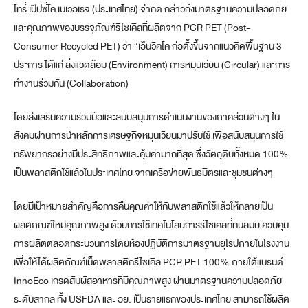
โทรี่ เป๊ปซี่โค เบเวอเรจ (ประเทศไทย) จำกัด กล่าวถึงมาตรฐานความปลอดภัย
และคุณภาพของบรรจุภัณฑ์รีไซเคิลที่ผลิตจาก PCR PET (Post-
Consumer Recycled PET) ว่า “เอ็นวิคโค ก่อตั้งขึ้นจากแนวคิดพื้นฐาน 3
ประการ ได้แก่ สิ่งแวดล้อม (Environment) การหมุนเวียน (Circular) และการ
ทำงานร่วมกัน (Collaboration)
โดยส่งเสริมความร่วมมือและสนับสนุนการดำเนินงานของภาคส่วนต่างๆ ใน
สังคมผ่านการนำหลักการเศรษฐกิจหมุนเวียนมาปรับใช้ เพื่อสนับสนุนการใช้
ทรัพยากรอย่างมีประสิทธิภาพและคุ้มค่ามากที่สุด ซึ่งวัตถุดิบทั้งหมด 100%
เป็นพลาสติกใช้แล้วในประเทศไทย จากเครือข่ายพันธมิตรและชุมชนต่างๆ
โดยมีเป้าหมายสำคัญคือการคืนคุณค่าให้กับพลาสติกใช้แล้วให้กลายเป็น
ผลิตภัณฑ์ใหม่คุณภาพสูง ด้วยการใช้เทคโนโลยีการรีไซเคิลที่ทันสมัย ควบคุม
การผลิตตลอดกระบวนการโดยห้องปฏิบัติการมาตรฐานยุโรปภายในโรงงาน
เพื่อให้ได้ผลิตภัณฑ์เม็ดพลาสติกรีไซเคิล PCR PET 100% ภายใต้แบรนด์
InnoEco เกรดสัมผัสอาหารที่มีคุณภาพสูง ผ่านมาตรฐานความปลอดภัย
ระดับสากล ทั้ง USFDA และ อย. เป็นรายแรกของประเทศไทย สามารถใช้ผลิต