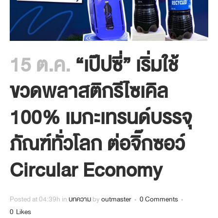
15 ต.ค.
“เป๊ปซี่” เริ่มใช้
ขวดพลาสติกรีไซเคิล
100% เมกะเทรนด์บรรจุ
ภัณฑ์ทั่วโลก ต่อจิ๊กซอว์
Circular Economy
Posted at 04:39h
in
บทความ
by
outmaster
0 Comments
0
Likes