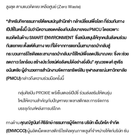
สูงสุด ตามแนวคิดขยะเหลือศูนย์ (Zero Waste)
“สำหรับกิจกรรมภายใต้แคมเปญสำนึกซ่า กล้าเปลี่ยนเพื่อโลก ที่ร่วมกับทาง
เป๊ปซี่ในครั้งนี้ นับว่ามีความสอดคล้องกับนโยบายของ
PMCU โดยเฉพาะ
แนวคิดในด้าน SMART ENVIRONMENT ซึ่งสนับสนุนให้ทุกคนในสังคมร่วม
กันแยกขยะตั้งแต่ต้นทาง ขยะที่ได้จากการแยกนั้นสามารถนำกลับสู่
กระบวนการรีไซเคิลและสามารถนำกลับมาใช้ใหม่เพื่อลดปริมาณขยะ ซึ่งจะช่วย
ลดภาวะโลกร้อน สร้างประโยชน์ต่อสังคมได้อย่างยั่งยืน” คุณวรพงศ์ สุขธีร
อนันตชัย ผู้อำนวยการสำนักงานจัดการทรัพย์สิน จุฬาลงกรณ์มหาวิทยาลัย
(PMCU)
กล่าวถึงความร่วมมือครั้งนี้
กลุ่มศิลปิน PROXIE พรีเซ็นเตอร์เป๊ปซี่ ร่วมส่งเสริมให้ตนรุ่น
ใหม่ให้ความสำคัญกับปัญหาขยะพลาสติกและการจัดการ
บรรจุภัณฑ์หลังการบริโภค
ทางด้าน
คุณ
ณัฐนันท์ ศิริรักษ์ กรรมการผู้จัดการ บริษัท เอ็นวิคโค จำกัด
(
ENVICCO)
ผู้ผลิตเม็ดพลาสติกรีไซเคิลคุณภาพสูงที่จำหน่ายให้แก่บริษัท ซัน