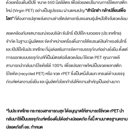
ด้วยเครื่องดื่มเป๊ปซี่ ขนาด 550 มิลลิลิตร เพื่อช่วยลดปริมาณการใช้พลาสติก
ใหม่ (Virgin PET) อย่างเป็นรูปธรรม ผ่านแคมเปญ
“สำนึกซ่า กล้าเปลี่ยนเพื่อ
โลก”
ที่ต้องการปลุกพลังความซ่าสไตล์สายกรีนของคนรุ่นใหม่ใส่ใจสิ่งแวดล้อม
สอดคล้องกับเจตนารมณ์ของบริษัท ซันโทรี่ เป๊ปซี่โค เบเวอเรจ (ประเทศไทย)
จำกัด ในฐานะผู้ผลิตและจัดจำหน่ายเครื่องดื่มภายใต้แบรนด์สินค้าของซันโทรี่
และเป๊ปซี่โคในประเทศไทย ที่มุ่งส่งเสริมการจัดการบรรจุภัณฑ์อย่างยั่งยืน ตั้งแต่
การออกแบบบรรจุภัณฑ์ที่เป็นมิตรต่อสิ่งแวดล้อม ใช้ขวด PET คุณภาพดี
สามารถนำกลับมารีไซเคิลได้ 100% เพื่อแปรสภาพใหม่เป็นขวดพลาสติก
รีไซเคิล (recycled PET) หรือ ขวด rPET ซึ่งเป็นหนึ่งในเมกะเทรนด์ด้านบรรจุ
ภัณฑ์แห่งความยั่งยืน และผู้ผลิตทั่วโลกกำลังให้ความสำคัญเป็นอย่างมาก
“ในประเทศไทย กระทรวงสาธารณสุข ได้อนุญาตให้สามารถใช้ขวด
rPET
นำ
กลับมาใช้เป็นบรรจุภัณฑ์เครื่องดื่มได้อย่างปลอดภัย ทั้งนี้ ตามมาตรฐานความ
ปลอดภัยที่ อย
.
กำหนด