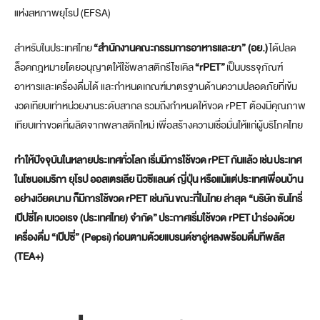
แห่งสหภาพยุโรป (EFSA)
สำหรับในประเทศไทย
“สำนักงานคณะกรรมการอาหารและยา” (อย.)
ได้ปลด
ล็อคกฎหมายโดยอนุญาตให้ใช้พลาสติกรีไซเคิล
“
rPET”
เป็นบรรจุภัณฑ์
อาหารและเครื่องดื่มได้ และกำหนดเกณฑ์มาตรฐานด้านความปลอดภัยที่เข้ม
งวดเทียบเท่าหน่วยงานระดับสากล รวมถึงกำหนดให้ขวด rPET ต้องมีคุณภาพ
เทียบเท่าขวดที่ผลิตจากพลาสติกใหม่ เพื่อสร้างความเชื่อมั่นให้แก่ผู้บริโภคไทย
ทำให้
ปัจจุบันในหลายประเทศทั่วโลก เริ่มมีการใช้ขวด
rPET
กันแล้ว เช่น
ประเทศ
ในโซนอเมริกา ยุโรป ออสเตรเลีย นิวซีแลนด์ ญี่ปุ่น หรือแม้แต่ประเทศเพื่อนบ้าน
อย่างเวียดนาม ก็มีการใช้ขวด
rPET เช่นกัน
ขณะที่ใน
ไทย ล่าสุด “บริษัท ซันโทรี่
เป๊ปซี่โค เบเวอเรจ (ประเทศไทย) จำกัด”
ประกาศเริ่มใช้ขวด r
PET
นำร่องด้วย
เครื่องดื่ม “เป๊ปซี่” (
Pepsi)
ก่อนตามด้วยแบรนด์ชาอู่หลงพร้อมดื่มทีพลัส
(
TEA+)