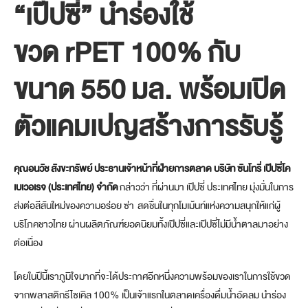
“เป๊ปซี่” นำร่องใช้
ขวด
rPET 100%
กับ
ขนาด
550
มล. พร้อมเปิด
ตัวแคมเปญสร้างการรับรู้
คุณ
อนวัช สังขะทรัพย์ ประธานเจ้าหน้าที่ฝ่ายการตลาด บริษัท ซันโทรี่ เป๊ปซี่โค
เบเวอเรจ (ประเทศไทย) จำกัด
กล่าวว่า ที่ผ่านมา เป๊ปซี่ ประเทศไทย มุ่งมั่นในการ
ส่งต่อสีสันใหม่ของความอร่อย ซ่า สดชื่นในทุกโมเม้นท์แห่งความสนุกให้แก่ผู้
บริโภคชาวไทย ผ่านผลิตภัณฑ์ยอดนิยมทั้งเป๊ปซี่และเป๊ปซี่ไม่มีน้ำตาลมาอย่าง
ต่อเนื่อง
โดยในปีนี้เราภูมิใจมากที่จะได้ประกาศอีกหนึ่งความพร้อมของเราในการใช้ขวด
จากพลาสติกรีไซเคิล 100% เป็นเจ้าแรกในตลาดเครื่องดื่มน้ำอัดลม นำร่อง