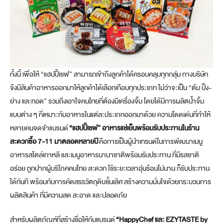
ทั้งนี้ เพื่อให้ “แฮปปี้เชฟ” สามารถเข้าถึงลูกค้าได้ครอบคลุมทุกกลุ่ม ทางบริษัท
จึงมีสินค้าอาหารออกมาให้ลูกค้าได้เลือกเกือบทุกประเภท ไม่ว่าจะเป็น “ต้ม ปิ้ง-
ย่าง และทอด” รวมถึงเอาใจคนไทยที่ต้องมีเครื่องจิ้ม โดยได้มีการผลิตน้ำจิ้ม
แบบต่าง ๆ ที่เหมาะกับอาหารในแต่ละประเภทออกมาด้วย ความโดดเด่นที่ทำให้
หลายคนจดจำแบรนด์
“แฮปปี้เชฟ” อาหารแช่เย็นพร้อมรับประทานในร้าน
สะดวกซื้อ 7-11 มาตลอดหลายปี
คือการเป็นผู้นำเทรนด์ในการพัฒนาเมนู
อาหารสไตล์เกาหลี และเมนูอาหารนานาชาติพร้อมรับประทาน ที่มีรสชาติ
อร่อย ถูกปากผู้บริโภคคนไทย สะดวก ใช้ระยะเวลาอุ่นร้อนไม่นาน ก็รับประทาน
ได้ทันที พร้อมกับการคัดสรรวัตถุดิบชั้นเลิศ สร้างความมั่นใจด้วยกระบวนการ
ผลิตสินค้า ที่มีความสด สะอาด และปลอดภัย
สำหรับผลิตภัณฑ์ที่สร้างชื่อให้กับแบรนด์
“HappyChef และ EZYTASTE by