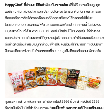
HappyChef” ที่ผ่านมา มีสินค้าด้วยกันหลายตัว
แต่ที่ได้รับความนิยมสูงสุด
ผลิตภัณฑ์ในกลุ่มของไส้กรอก ประกอบไปด้วย ไส้กรอกต๊อกบกกีชีส ไส้กรอก
ต๊อกบกกีลาวาชีส ไส้กรอกต๊อกบกกีชีสสูตรเผ็ดx2 ไส้กรอกสไปซี่จับเช
ไส้กรอกต๊อกบกกีซอสทรัฟเฟิล ไส้กรอกทรัฟเฟิลดิป ไก่ทัคคาลบี้ ในส่วนของ
เมนูอาหารไทยที่ได้รับความนิยม เช่น ลูกชิ้นปิ้งเสียบไม้ หมูคลุกฝุ่น ไก่ย่างราด
ซอสหม่าล่า ฯลฯ ด้วยรสชาติที่ถูกปากผู้บริโภคคนไทย ทำให้ผลตอบรับออกมา
ดีอย่างต่อเนื่องสำหรับเมนูที่กล่าวมาข้างต้น จนส่งผลให้ที่ผ่านมา “แฮปปี้เชฟ”
มียอดผลิตและส่งขายในร้านสะดวกซื้อ 7-11 สูงถึงเกือบหลักแสนแพ็กต่อวัน
คุณรัชดา กล่าวถึงแนวทางการทำตลาดในปี 2566 นี้ ว่า สำหรับในปี 2566
ถือว่าเป็นอีกปีหนึ่งที่สำคัญมากของ
”แฮปปี้เชฟ”
เพราะทางบริษัทฯ เตรียมแผน