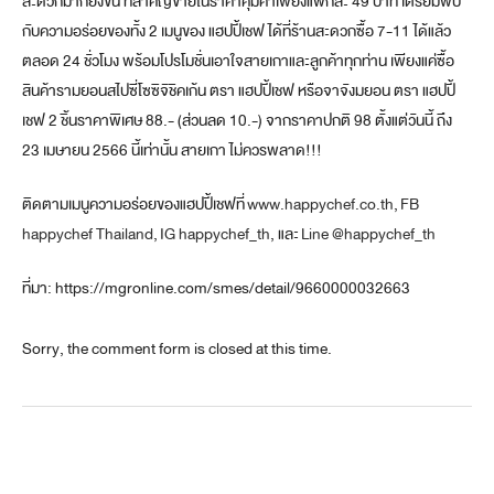
สะดวกมากยิ่งขึ้น ที่สำคัญขายในราคาคุ้มค่าเพียงแพ็กละ 49 บาท เตรียมพบ
กับความอร่อยของทั้ง 2 เมนูของ แฮปปี้เชฟ ได้ที่ร้านสะดวกซื้อ 7-11 ได้แล้ว
ตลอด 24 ชั่วโมง พร้อมโปรโมชั่นเอาใจสายเกาและลูกค้าทุกท่าน เพียงแค่ซื้อ
สินค้ารามยอนสไปซี่โซซิจิชิคเก้น ตรา แฮปปี้เชฟ หรือจาจังมยอน ตรา แฮปปี้
เชฟ 2 ชิ้นราคาพิเศษ 88.- (ส่วนลด 10.-) จากราคาปกติ 98 ตั้งแต่วันนี้ ถึง
23 เมษายน 2566 นี้เท่านั้น สายเกา ไม่ควรพลาด!!!
ติดตามเมนูความอร่อยของแฮปปี้เชฟที่
www.happychef.co.th
,
FB
happychef Thailand
,
IG happychef_th
, และ
Line @happychef_th
ที่มา: https://mgronline.com/smes/detail/9660000032663
Sorry, the comment form is closed at this time.