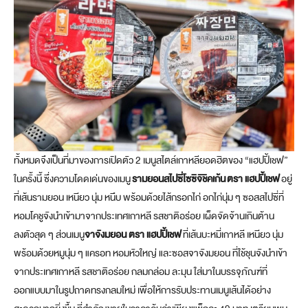
ทั้งหมดจึงเป็นที่มาของการเปิดตัว 2 เมนูสไตล์เกาหลียอดฮิตของ “แฮปปี้เชฟ”
ในครั้งนี้ ซึ่งความโดดเด่นของเมนู
รามยอนสไปซี่โซซิจิชิคเก้น
ตรา แฮปปี้เชฟ
อยู่
ที่เส้นรามยอน เหนียว นุ่ม หนึบ พร้อมด้วยไส้กรอกไก่ อกไก่นุ่ม ๆ ซอสสไปซี่ที่
หอมโคชูจังนำเข้ามาจากประเทศเกาหลี รสชาติอร่อย เผ็ดจัดจ้านเกินต้าน
ลงตัวสุด ๆ ส่วนเมนู
จาจังมยอน ตรา แฮปปี้เชฟ
ที่เส้นบะหมี่เกาหลี เหนียว นุ่ม
พร้อมด้วยหมูนุ่ม ๆ แครอท หอมหัวใหญ่ และซอสจาจังมยอน ที่ใช้ชุนจังนำเข้า
จากประเทศเกาหลี รสชาติอร่อย กลมกล่อม ละมุน ใส่มาในบรรจุภัณฑ์ที่
ออกแบบมาในรูปถาดทรงกลมใหม่ เพื่อให้การรับประทานเมนูเส้นได้อย่าง