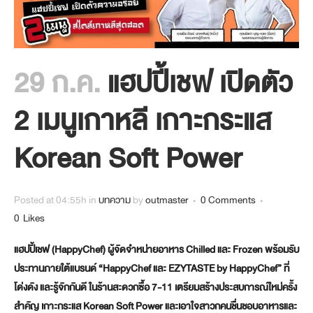
29 ก.ค.
แฮปปี้เชฟ เปิดตัว
2 เมนูเกาหลี เกาะกระแส
Korean Soft Power
Posted at 04:55h
in
บทความ
by
outmaster
0 Comments
0
Likes
แฮปปี้เชฟ (HappyChef) ผู้จัดจำหน่ายอาหาร Chilled และ Frozen พร้อมรับ
ประทานภายใต้แบรนด์ “HappyChef และ EZYTASTE by HappyChef” ที่
โด่งดัง และรู้จักกันดี ในร้านสะดวกซื้อ 7-11 เตรียมสร้างประสบการณ์ใหม่ครั้ง
สำคัญ เกาะกระแส Korean Soft Power และเอาใจสาวกคนชื่นชอบอาหารและ