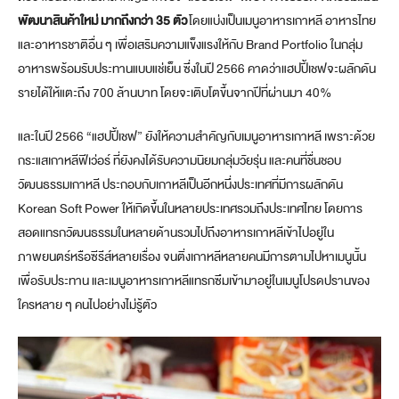
พัฒนาสินค้าใหม่ มากถึงกว่า 35 ตัว
โดยแบ่งเป็นเมนูอาหารเกาหลี อาหารไทย
และอาหารชาติอื่น ๆ เพื่อเสริมความแข็งแรงให้กับ Brand Portfolio ในกลุ่ม
อาหารพร้อมรับประทานแบบแช่เย็น ซึ่งในปี 2566 คาดว่าแฮปปี้เชฟจะผลักดัน
รายได้ให้แตะถึง 700 ล้านบาท โดยจะเติบโตขึ้นจากปีที่ผ่านมา 40%
และในปี 2566 “แฮปปี้เชฟ” ยังให้ความสำคัญกับเมนูอาหารเกาหลี เพราะด้วย
กระแสเกาหลีฟีเว่อร์ ที่ยังคงได้รับความนิยมกลุ่มวัยรุ่น และคนที่ชื่นชอบ
วัฒนธรรมเกาหลี ประกอบกับเกาหลีเป็นอีกหนึ่งประเทศที่มีการผลักดัน
Korean Soft Power ให้เกิดขึ้นในหลายประเทศรวมถึงประเทศไทย โดยการ
สอดแทรกวัฒนธรรมในหลายด้านรวมไปถึงอาหารเกาหลีเข้าไปอยู่ใน
ภาพยนตร์หรือซีรีส์หลายเรื่อง จนติ่งเกาหลีหลายคนมีการตามไปหาเมนูนั้น
เพื่อรับประทาน และเมนูอาหารเกาหลีแทรกซึมเข้ามาอยู่ในเมนูโปรดปรานของ
ใครหลาย ๆ คนไปอย่างไม่รู้ตัว