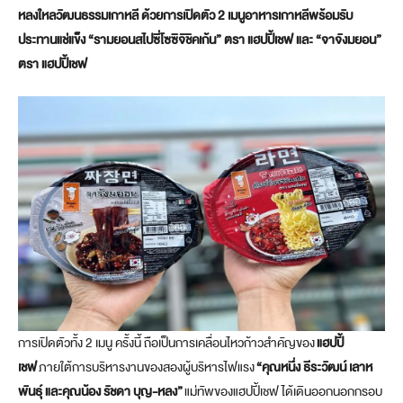
หลงใหลวัฒนธรรมเกาหลี ด้วยการเปิดตัว 2 เมนูอาหารเกาหลีพร้อมรับ
ประทานแช่แข็ง “รามยอนสไปซี่โซซิจิชิคเก้น” ตรา แฮปปี้เชฟ และ “จาจังมยอน”
ตรา แฮปปี้เชฟ
การเปิดตัวทั้ง 2 เมนู ครั้งนี้ ถือเป็นการเคลื่อนไหวก้าวสำคัญของ
แฮปปี้
เชฟ
ภายใต้การบริหารงานของสองผู้บริหารไฟแรง
“คุณหนึ่ง ธีระวัฒน์ เลาห
พันธุ์ และคุณน้อง รัชดา บุญ-หลง”
แม่ทัพของแฮปปี้เชฟ ได้เดินออกนอกกรอบ