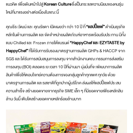
แนวคิด เพื่อเดินหน้าไปสู่
Korean Culture
ซึ่งเป็นกระแสความนิยมของคนรุ่น
ใหม่ที่มาแรงอย่างต่อเนื่องในขณะนี้
คุณธีระวัฒน์ และ คุณรัชดา เปิดเผยว่า กว่า 10 ปี ที่
“แฮปปี้เชฟ”
ดำเนินธุรกิจ
หลักในด้านการผลิต และจัดจำหน่ายผลิตภัณฑ์อาหารพร้อมรับประทาน มีทั้ง
แบบ Chilled และ Frozen ภายใต้แบรนด์
“HappyChef และ EZYTASTE by
HappyChef”
ที่ได้รับการรับรองมาตรฐานการผลิต GHPs & HACCP จาก
SGS และได้รับการสนับสนุนการลงทุน จากสำนักงานคณะกรรมการส่งเสริม
การลงทุน (BOI) ตลอดระยะเวลา 10 ปีที่ผ่านมา มุ่งมั่นที่จะพัฒนาการผลิต
สินค้าเพื่อให้ตอบโจทย์ความต้องการของกลุ่มลูกค้าทุกเพศ ทุกวัย ด้วย
มาตรฐานการผลิต และรสชาติที่ถูกปากผู้บริโภค ส่งผลให้แฮปปี้เชฟประสบ
ความสำเร็จ สร้างยอดขายจากธุรกิจ SME เล็ก ๆ ที่มียอดขายเพียงหลักสิบ
ล้าน วันนี้ เติบโตสร้างยอดขายหลักร้อยล้านบาท