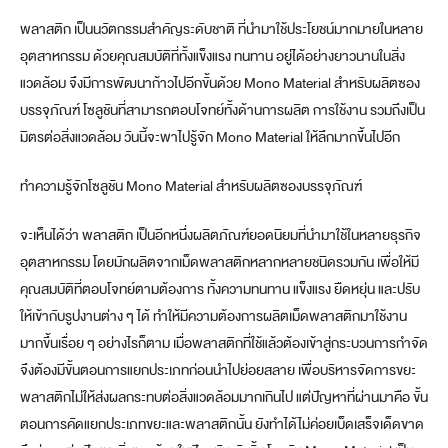
พลาสติก เป็นนวัตกรรมสำคัญระดับชาติ ที่นำมาใช้ประโยชน์มากมายในหลาย
อุตสาหกรรม ด้วยคุณสมบัติที่ทั้งแข็งแรง ทนทาน อยู่ได้อย่างยาวนานในสิ่ง
แวดล้อม จึงมีการพัฒนาก้าวไปอีกขั้นด้วย Mono Material สำหรับผลิตซอง
บรรจุภัณฑ์ โซลูชันที่สามารถตอบโจทย์ทั้งด้านการผลิต การใช้งาน รวมถึงเป็น
มิตรต่อสิ่งแวดล้อม วันนี้จะพาไปรู้จัก Mono Material ให้ลึกมากขึ้นไปอีก
ทำความรู้จักโซลูชัน Mono Material สำหรับผลิตซองบรรจุภัณฑ์
จะเห็นได้ว่า พลาสติก เป็นอีกหนึ่งผลิตภัณฑ์ยอดนิยมที่นำมาใช้ในหลายธุรกิจ
อุตสาหกรรม โดยมักผลิตจากเม็ดพลาสติกหลากหลายชนิดรวมกัน เพื่อให้มี
คุณสมบัติที่ตอบโจทย์ตามต้องการ ทั้งความทนทาน แข็งแรง ยืดหยุ่น และปรับ
ให้เข้ากับรูปงานต่าง ๆ ได้ ทำให้มีความต้องการผลิตเม็ดพลาสติกมาใช้งาน
มากขึ้นเรื่อย ๆ อย่างไรก็ตาม เมื่อพลาสติกที่ใช้แล้วต้องเข้าสู่กระบวนการกำจัด
จึงต้องมีขั้นตอนการแยกประเภทก่อนนำไปย่อยสลาย เพื่อบริหารจัดการขยะ
พลาสติกไม่ให้ส่งผลกระทบต่อสิ่งแวดล้อมมากเกินไป แต่ปัญหาที่ผ่านมาคือ ขั้น
ตอนการคัดแยกประเภทขยะและพลาสติกนั้น ยังทำได้ไม่ค่อยเบ็ดเสร็จเด็ดขาด