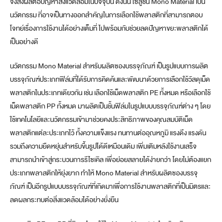
จึงส่งผลต่อปัญหาสิ่งแวดล้อมในปัจจุบัน ดังนั้น โซลูชัน Mono Material เป็น
นวัตกรรม ที่อาจเป็นทางออกสำคัญในการเลือกใช้พลาสติกที่สามารถตอบ
โจทย์เรื่องการใช้งานได้อย่างเต็มที่ ไปพร้อมกับช่วยลดปัญหาขยะพลาสติกได้
เป็นอย่างดี
นวัตกรรม Mono Material สำหรับผลิตซองบรรจุภัณฑ์ เป็นรูปแบบการผลิต
บรรจุภัณฑ์ประเภทฟิล์มที่ได้รับการคิดค้นและพัฒนาด้วยการเลือกใช้วัสดุเม็ด
พลาสติกในประเภทเดียวกัน เช่น เลือกใช้เม็ดพลาสติก PE ทั้งหมด หรือเลือกใช้
เม็ดพลาสติก PP ทั้งหมด มาผลิตเป็นชั้นฟิล์มในรูปแบบบรรจุภัณฑ์ต่าง ๆ โดย
ใช้เทคโนโลยีและนวัตกรรมเข้ามาช่วยคงประสิทธิภาพของคุณสมบัติเม็ด
พลาสติกแต่ละประเภทไว้ ทั้งความแข็งแรง ทนทานต่ออุณหภูมิ แรงดึง แรงดัน
รวมถึงความยืดหยุ่นสำหรับขึ้นรูปได้ดีเหมือนเดิม เพิ่มเติมหลังใช้งานเสร็จ
สามารถนำเข้าสู่กระบวนการรีไซเคิล เพื่อย่อยสลายได้ง่ายกว่า โดยไม่ต้องแยก
ประเภทพลาสติกให้ยุ่งยาก ทำให้ Mono Material สำหรับผลิตซองบรรจุ
ภัณฑ์ เป็นอีกรูปแบบบรรจุภัณฑ์ที่เกิดมาเพื่อการใช้งานพลาสติกที่เป็นมิตรและ
ลดผลกระทบต่อสิ่งแวดล้อมได้อย่างยั่งยืน