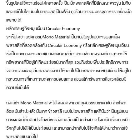
ขึ้นรูปโดยใช้ความร้อนได้หลายครั้ง เป็นเม็ดพลาสติกที่มีลักษณะขาวขุ่น ไม่ทึบ
แสง แต่ก็ไม่ใส นิยมในการผลิตเป็นฟิล์ม ถุงร้อน ภาชนะบรรจุอาหาร เครื่องมือ
แพทย์ ได้
หลักเศรษฐกิจหมุนเวียน Circular Economy
จะเห็นได้ว่า นวัตกรรมMono Material เป็นหนึ่งในรูปแบบการผลิตเม็ด
พลาสติกที่สอดคล้องกับ Circular Economy หรือหลักเศรษฐกิจหมุนเวียน
ซึ่งเป็นแนวทางการออกแบบผลิตภัณฑ์ที่สามารถช่วยลดของเสีย และการใช้
ทรัพยากรที่มีอยู่ให้เกิดประโยชน์มากที่สุด รวมถึงช่วยเพิ่มประสิทธิภาพการ
จัดการของวัสดุเสีย และพลังงาน ให้กลับไปเป็นทรัพยากรที่หมุนเวียน ให้อยู่ใน
กระบวนการที่เหมาะสมต่อการย่อยสลาย ส่งผลให้ทรัพยากรสิ่งแวดล้อมมี
ความยั่งยืนได้
ถึงแม้ว่า Mono Material จะไม่ได้ผลิตจากวัตถุดิบธรรมชาติ เช่น ข้าวโพด
อ้อย มันสำปะหลัง มันเทศ ข้าวสาลี แบบไบโอพลาสติก แต่ก็นับว่าเป็นรูปแบบ
การผลิตที่เอื้อต่อประโยชน์ของสิ่งแวดล้อมเป็นอย่างมาก โดยเน้นเรื่องการนำ
วัตถุดิบไปใช้ให้เป็นประโยชน์ และสามารถนำกลับไปรีไซเคิลได้ง่ายกว่าการใช้
พลาสติกแบบทั่วไป