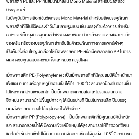
พลาสติก PE และ PP ที่นิยมนำมาใช้ใน Mono Material สำหรับผลิตซอง
บรรจุภัณฑ์
ในปัจจุบันมีการเลือกใช้นวัตกรรม Mono Material สำหรับผลิตบรรจุภัณฑ์
พลาสติกที่ใช้ในชีวิตประจำวันในหลายรูปแบบ เช่น บรรจุภัณฑ์อาหาร สำหรับ
อาหารแช่เย็น ถุงบรรจุภัณฑ์สำหรับผงซักฟอก น้ำยาล้างจาน ซองเจลล้างมือ,
ซองครีม หรือซองบรรจุภัณฑ์ สำหรับสินค้าเวชภัณฑ์ทางการแพทย์ต่างๆ
เป็นต้น ซึ่งส่วนใหญ่มักเลือกใช้เม็ดพลาสติก PE หรือเม็ดพลาสติก PP ในการ
ผลิต ด้วยคุณสมบัติความแข็งและเหนียว คงรูปได้ดี
เม็ดพลาสติก PE (Polyethylene) : เป็นเม็ดพลาสติกที่มีคุณสมบัติน้ำหนักเบา
แข็งแรง ทนทานต่ออุณหภูมิความเย็นได้ถึง -100°C สามารถป้องกันความชื้น
ไม่ให้อากาศผ่านเข้าออกได้ เป็นเม็ดพลาสติกที่มีสีใสและโปร่งแสง มีความ
ยืดหยุ่น สามารถนำไปขึ้นรูปต่าง ๆ ได้เป็นอย่างดี นิยมในการผลิตเป็นบรรจุ
ภัณฑ์พลาสติก รวมไปถึงอุปกรณ์ไฟฟ้าต่าง ๆ
เม็ดพลาสติก PP (Polypropylene) : เป็นเม็ดพลาสติกที่มีคุณสมบัติน้ำหนัก
เบา สามารถลอยน้ำได้ มีความแข็งแต่ยืดหยุ่นได้สูง สามารถให้ก๊าซออกซิเจน
และไอน้ำซึมผ่านเข้าไปได้น้อย ทนทานต่อความร้อนได้สูงถึง -105°C สามารถ