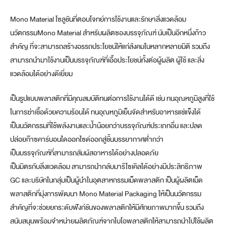
Mono Material โซลูชันที่ตอบโจทย์การใช้งานและรักษาสิ่งแวดล้อม
นวัตกรรมMono Material สำหรับผลิตซองบรรจุภัณฑ์ นับเป็นอีกหนึ่งก้าว
สำคัญ ที่จะสามารถสร้างอรรถประโยชน์ให้แก่สังคมในหลากหลายมิติ รวมถึง
สามารถนำมาใช้งานเป็นบรรจุภัณฑ์ที่เอื้อประโยชน์ทั้งต่อผู้ผลิต ผู้ใช้ และสิ่ง
แวดล้อมได้อย่างดีเยี่ยม
เป็นรูปแบบพลาสติกที่มีคุณสมบัติทนต่อการใช้งานได้ดี เช่น ทนอุณหภูมิสูงที่ใช้
ในการฆ่าเชื้อด้วยความร้อนได้ ทนอุณหภูมิเย็นจัดสำหรับอาหารแช่แข็งได้
เป็นนวัตกรรมที่ใช้พลังงานและน้ำน้อยกว่าบรรจุภัณฑ์ประเภทอื่น และปลด
ปล่อยก๊าซคาร์บอนไดออกไซด์ออกสู่ชั้นบรรยากาศต่ำกว่า
เป็นบรรจุภัณฑ์ที่สามารถสัมผัสอาหารได้อย่างปลอดภัย
เป็นมิตรกับสิ่งแวดล้อม สามารถนำกลับมารีไซเคิลได้อย่างมีประสิทธิภาพ
GC และบริษัทในกลุ่มเป็นผู้นำในอุตสาหกรรมเม็ดพลาสติก เป็นผู้ผลิตเม็ด
พลาสติกที่มุ่งการพัฒนา Mono Material Packaging ให้เป็นนวัตกรรม
สำคัญที่จะช่วยยกระดับฟังก์ชันของพลาสติกให้มีศักยภาพมากขึ้น รวมถึง
สนับสนุนพร้อมจำหน่ายผลิตภัณฑ์จากไบโอพลาสติกให้สามารถนำไปใช้ผลิต