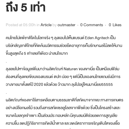
ถึง 5 เท่า
Posted at 05:00h
in
Article
by
outmaster
0 Comments
0
Likes
คนไทยไม่แพ้ชาติใดในโลกจริง ๆ ลุงแอบไปเห็นแบรนด์
Eden Agritech
เป็น
บริษัทสัญชาติไทยที่คิดค้นนวัตกรรมช่วยยืดอายุการเก็บรักษาผลไม้สดให้นาน
ขึ้นสูงสุดถึง 5 เท่าเลยทีเดียว น่าสนใจมาก
.
ลุงเลยไปหาข้อมูลเพิ่มมาว่าผลิตภัณฑ์ Naturen ของเขาเนี่ย เป็นเหมือนฟิล์ม
ล่องหนที่ลุงเคยเขียนของแบรนด์ ตปท บ่อย ๆ แต่นี่เป็นของคนไทยแถมยังมีการ
วางขายมาตั้งแต่ปี 2020 แล้วด้วย ว้าวมาก ลุงไปอยู่ไหนมาเนี่ยย55555
.
ผลิตภัณฑ์ของเขาใช้สารเคลือบตามธรรมชาติที่สกัดมาจากขยะทางการเกษตร
อย่างเปลือกผลไม้ รวมถึงสารสกัดเซลลูโลสจากพืชด้วย ซึ่งเป็นโครงสร้างและ
ขนาดโมเลกุลจำเพาะเป็นส่วนประกอบหลัก มีคุณสมบัติช่วยลดการสูญเสีย
ความชื้น ลดปฏิกิริยาการเกิดสีน้ำตาล และลดอัตราการเจริญเติบโตของเชื้อ