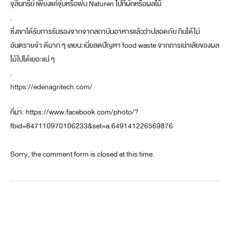
จุลินทรีย์ เพียงแค่จุ่มหรือพ่น Naturen ไปที่ผักหรือผลไม้
.
ซึ่งเขาได้รับการรับรองจากจากสถาบันอาหารแล้วว่าปลอดภัย กินได้ไม่
อันตรายจ้า ดีมาก ๆ เลยนะเนี่ยลดปัญหา food waste จากการเน่าเสียของผล
ไม้ไปได้เยอะแน่ ๆ
.
https://edenagritech.com/
ที่มา: https://www.facebook.com/photo/?
fbid=847110970106233&set=a.649141226569876
Sorry, the comment form is closed at this time.