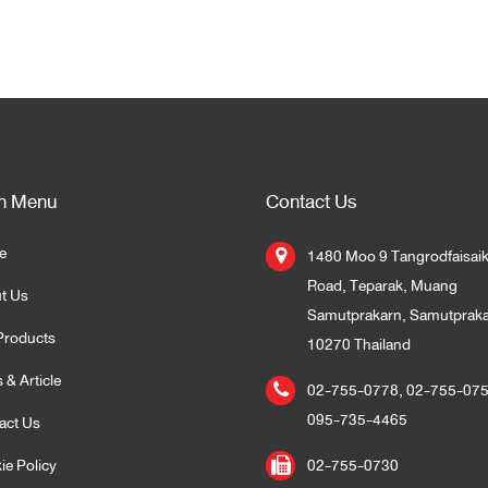
n Menu
Contact Us
e
1480 Moo 9 Tangrodfaisai
Road, Teparak, Muang
t Us
Samutprakarn, Samutprak
Products
10270 Thailand
 & Article
02-755-0778
,
02-755-07
095-735-4465
act Us
ie Policy
02-755-0730