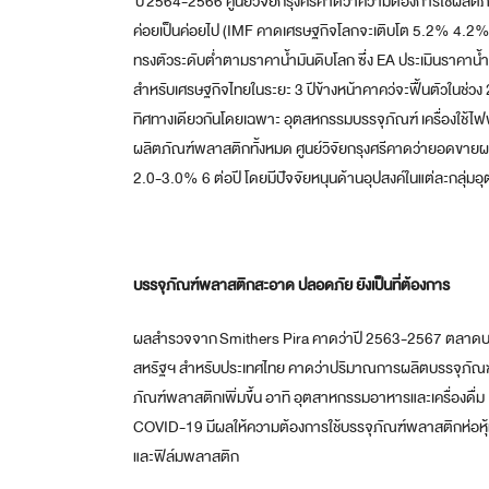
ปี
2564-2566 ศูนย์วิจัยกรุงศรีคาดว่าความต้องการใช้ผลิตภั
ค่อยเป็นค่อยไป (IMF คาดเศรษฐกิจโลกจะเติบโต 5.2% 4.2%
ทรงตัวระดับต่ำตามราคาน้ำมันดิบโลก ซึ่ง EA ประเมินราคาน้ำม
สำหรับเศรษฐกิจไทยในระยะ 3 ปีข้างหน้าคาคว่จะฟื้นตัวในช่ว
ทิศทางเดียวกันโดยเฉพาะ อุตสหกรรมบรรจุภัณฑ์ เครื่องใช้ไฟฟ้
ผลิตภัณฑ์พลาสติกทั้งหมด ศูนย์วิจัยกรุงศรีคาดว่ายอดขายผล
2.0-3.0% 6 ต่อปี โดยมีปัจจัยหนุนด้านอุปสงค์ในแต่ละกลุ่ม
บรรจุภัณฑ์พลาสติกสะอาด ปลอดภัย ยังเป็นที่ต้องการ
ผลสำรวจจาก
Smithers Pira คาดว่าปี 2563-2567 ตลาดบรรจ
สหรัฐฯ สำหรับประเทศไทย คาดว่าปริมาณการผลิตบรรจุภัณฑ์พ
ภัณฑ์พลาสติกเพิ่มขึ้น อาทิ อุตสาหกรรมอาหารและเครื่องดื
COVID-19 มีผลให้ความต้องการใช้บรรจุภัณฑ์พลาสติกห่อหุ้
และฟิล์มพลาสติก