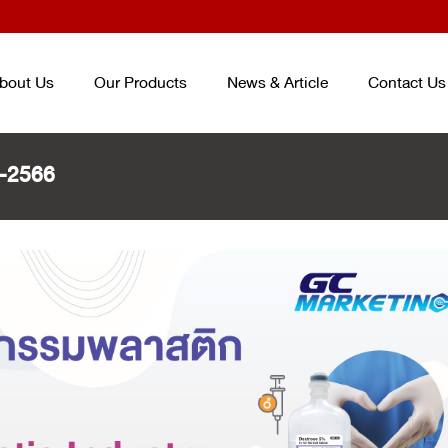
bout Us
Our Products
News & Article
Contact Us
-2566
TRAY AND BOX FOR FOOD
ENTERPACK
TM
ชุดบรรจุภัณฑ์ถนอม
CONTAINER
อาหาร ENTERPACKTM
TM
(จากปร
ถาดและกล่องสำหรับบรรจุอาหาร
เกาหลี) PACKAGING SET (KOREA
PLASTIC CUP AND BOWL FOR
SMART PACK
TM
PACKAGING SE
BEVERAGE
ชุดบรรจุภัณฑ์ถนอมอาหาร SMART
แก้วและชามสำหรับบรรจุเครื่องดื่ม
PACK
TM
PET/PP SHEET ROLL
ม้วนพลาสติกวัสดุ PET และ PP