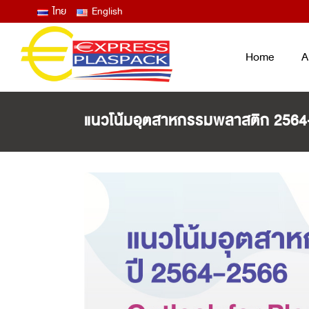
ไทย
English
Home
A
แนวโน้มอุตสาหกรรมพลาสติก 2564
LID FILM – EASY PEEL ANTIFOG
ฟิล์มซีลปิดฝาถาด และแก้ว ลอกง่าย ไม่
ขึ้นฝ้าไอน้ำ
THERMOFORMING FILM
ฟิล์มบน ฟิล์มล่าง สำหรับงานเทอร์โม
ฟอร์ม
LAMINATED BAG / POUCH /
RETORT
ถุงพลาสติกสุญญากาศ ซองก้นตั้ง ซอง
RETORT