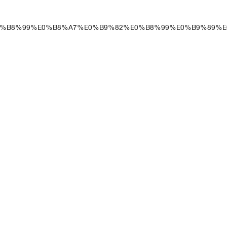
%E0%B9%81%E0%B8%99%E0%B8%A7%E0%B9%82%E0%B8%99%E