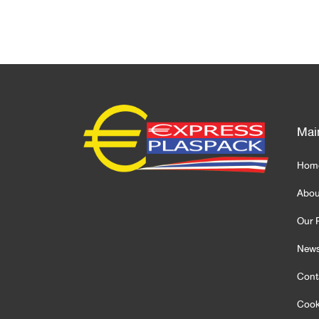
Mai
Hom
Abou
Our 
News
Cont
Cook