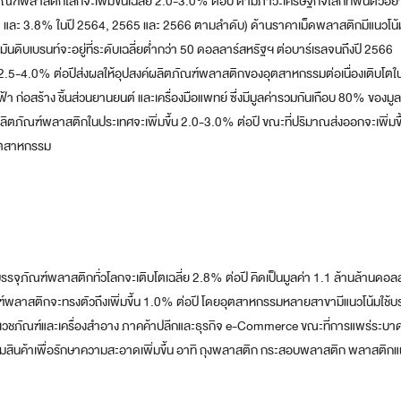
ณฑ์พลาสติกโลกจะเพิ่มขึ้นเฉลี่ย 2.0-3.0% ต่อปี ตามภาวะเศรษฐกิจโลกที่ฟื้นตัวอย่
 และ 3.8% ในปี 2564, 2565 และ 2566 ตามลำดับ) ด้านราคาเม็ดพลาสติกมีแนวโน้
ันดิบเบรนท์จะอยู่ที่ระดับเฉลี่ยต่ำกว่า 50 ดอลลาร์สหรัฐฯ ต่อบาร์เรลจนถึงปี 2566
ง 2.5-4.0% ต่อปีส่งผลให้อุปสงค์ผลิตภัณฑ์พลาสติกของอุตสาหกรรมต่อเนื่องเติบโตใ
า ก่อสร้าง ชิ้นส่วนยานยนต์ และเครื่องมือแพทย์ ซึ่งมีมูลค่ารวมกันเกือบ 80% ของมูล
ิตภัณฑ์พลาสติกในประเทศจะเพิ่มขึ้น 2.0-3.0% ต่อปี ขณะที่ปริมาณส่งออกจะเพิ่มขึ
อุตสาหกรรม
ุภัณฑ์พลาสติกทั่วโลกจะเติบโตเฉลี่ย 2.8% ต่อปี คิดเป็นมูลค่า 1.1 ล้านล้านดอล
ลาสติกจะทรงตัวถึงเพิ่มขึ้น 1.0% ต่อปี โดยอุตสาหกรรมหลายสาขามีแนวโน้มใช้บร
่ม เวชภัณฑ์และเครื่องสำอาง ภาคค้าปลีกและธุรกิจ e-Commerce ขณะที่การแพร่ระบา
มสินค้าเพื่อรักษาความสะอาดเพิ่มขึ้น อาทิ ถุงพลาสติก กระสอบพลาสติก พลาสติกแ