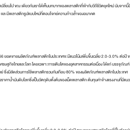
เปลี่ยนไป ขณะเดียวกันเราได้เห็นบทบาทของพลาสติกที่เข้ากับวิถีชีวิตยุคใหม่ นับจากนี้
่อง และมีพลาสติกรูปแบบใหม่ที่ตอบโจทย์ความก้าวล้ำของอนาคต
 ยอดขายผลิตภัณฑ์พลาสติกในประเทศจะมีแนวโน้มเพิ่มขึ้นเฉลี่ย 2.0-3.0% ต่อปี ข
ษฐกิจไทยและโลก โดยเฉพาะการเติบโตของอุตสาหกรรมต่อเนื่อง ได้แก่ บรรจุภัณฑ์
อแพทย์ ซึ่งมีสัดส่วนการใช้พลาสติกรวมกันเกือบ 80% ของผลิตภัณฑ์พลาสติกในประเทศ
ราคาน้ำมันดิบโลกซึ่งเป็นวัตถุดิบตั้งต้นของเม็ดพลาสติก ต้นทุนค่าจ้างแรงงานที่มีแนว