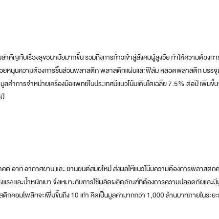
คัญกับเรื่องสุขอนามัยมากขึ้น รวมถึงการก้าวเข้าสู่สังคมผู้สูงวัย ทำให้ความต้องกา
้น ช่วยหนุนความต้องการชิ้นส่วนพลาสติก พลาสติกแผ่นและฟิล์ม หลอดพลาสติก บรรจุ
มูลค่าการจำหน่ายเครื่องมือแพทย์ในประเทศมีแนวโน้มเติบโตเฉลี่ย 7.5% ต่อปี เพิ่มขึ้
ปี
คต อาทิ อากาศยาน และ ยานยนต์สมัยใหม่ ส่งผลให้แนวโน้มความต้องการพลาสติก
ข็งแรง และน้ำหนักเบา จึงเหมาะกับการใช้ผลิตผลิตภัณฑ์ที่ต้องการความปลอดภัยและมีม
กคอมโพสิทจะเพิ่มขึ้นถึง 10 เท่า คิดเป็นมูลค่ามากกว่า 1,000 ล้านบาทภายในระยะ