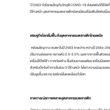
ปี 2563 ทั่วโลกเผชิญกับวิกฤติ
COVID-19 ส่งผลต่อวิถีชีวิตที่
ปีข้างหน้า อุตสาหกรรมพลาสติกยังคงมีแนวโน้มเติบโตต่อเนื
เศรษฐกิจโลกเริ่มฟื้น ดึงอุตสาหกรรมพลาสติกไทยสดใส
หลังเผชิญภาวะซบเซาในปี 2563 คาดว่าระหว่างปี 2564-2566
ปริมาณส่งออกจะขยายตัว 2.0-3.0% ผลจากการฟื้นตัวของเศร
เครื่องใช้ไฟฟ้า ภาคก่อสร้าง ชิ้นส่วนยานยนต์และเครื่องมื
สำหรับปัจจัยท้าทายในช่วง 3 ปีข้างหน้า ได้แก่ ความผันผวนของ
ปรับสูงขึ้น และกระแสรักษ์สิ่งแวดล้อมทั่วโลก
คาดการณ์สภาพตลาดอุตสาหกรรมพลาสติก