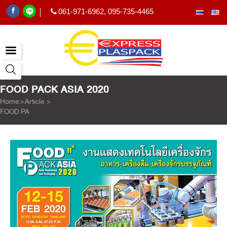
061-971-6962
,
095-735-4465
|
FOOD PACK ASIA 2020
Home
>
Article
>
FOOD PACK ASIA 2020